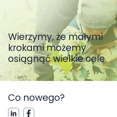
Wierzymy, że małymi
krokami możemy
osiągnąć wielkie cele.
Co nowego?