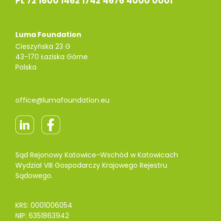
PL 72 1600 1462 1742 4676 4000 0001
Luma Foundation
Cieszyńska 23 G
43-170 Łaziska Górne
Polska
office@lumafoundation.eu
Sąd Rejonowy Katowice-Wschód w Katowicach
Wydział VIII Gospodarczy Krajowego Rejestru
Sądowego.
KRS: 0001006054
NIP: 6351863942