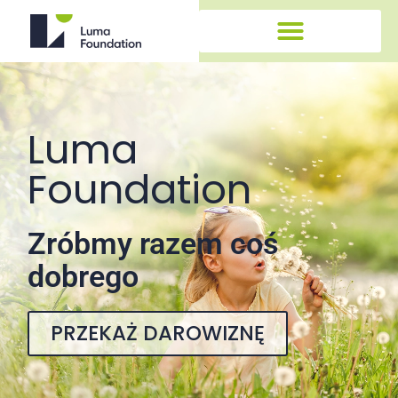
Luma
Foundation
Zróbmy razem coś
dobrego
PRZEKAŻ DAROWIZNĘ