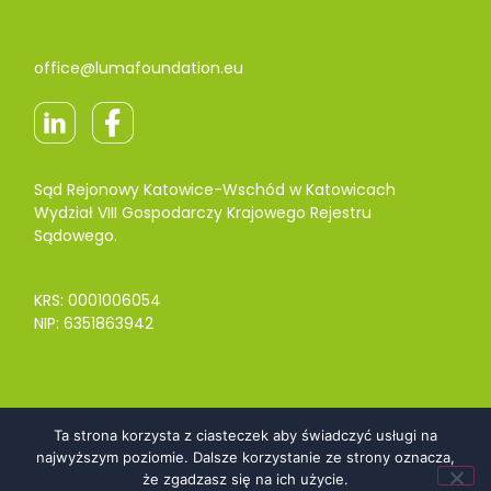
office@lumafoundation.eu
Sąd Rejonowy Katowice-Wschód w Katowicach
Wydział VIII Gospodarczy Krajowego Rejestru
Sądowego.
KRS: 0001006054
NIP: 6351863942
Switch to english
Ta strona korzysta z ciasteczek aby świadczyć usługi na
Polityka prywatności
najwyższym poziomie. Dalsze korzystanie ze strony oznacza,
Klauzula informacyjna ogólna
że zgadzasz się na ich użycie.
Regulamin